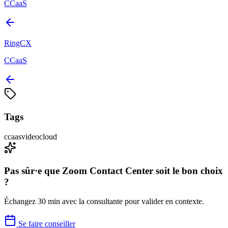
CCaaS
RingCX
CCaaS
Tags
ccaas
video
cloud
Pas sûr·e que
Zoom Contact Center
soit le bon choix
?
Échangez 30 min avec la consultante pour valider en contexte.
Se faire conseiller