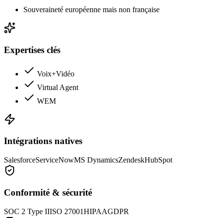
Souveraineté européenne mais non française
Expertises clés
Voix+Vidéo
Virtual Agent
WEM
Intégrations natives
Salesforce
ServiceNow
MS Dynamics
Zendesk
HubSpot
Conformité & sécurité
SOC 2 Type II
ISO 27001
HIPAA
GDPR