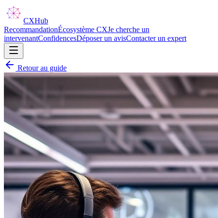
CX
Hub
Recommandation
Écosystème CX
Je cherche un
intervenant
Confidences
Déposer un avis
Contacter un expert
Retour au guide