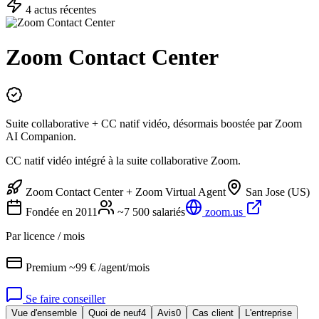
4
actu
s
récente
s
Zoom Contact Center
Suite collaborative + CC natif vidéo, désormais boostée par Zoom
AI Companion.
CC natif vidéo intégré à la suite collaborative Zoom.
Zoom Contact Center + Zoom Virtual Agent
San Jose (US)
Fondée en
2011
~7 500
salariés
zoom.us
Par licence / mois
Premium ~99 € /agent/mois
Se faire conseiller
Vue d'ensemble
Quoi de neuf
4
Avis
0
Cas client
L'entreprise