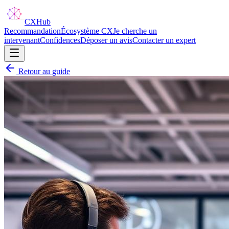
CX
Hub
Recommandation
Écosystème CX
Je cherche un
intervenant
Confidences
Déposer un avis
Contacter un expert
Retour au guide