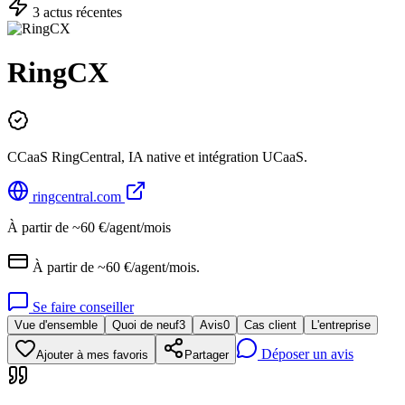
3
actu
s
récente
s
RingCX
CCaaS RingCentral, IA native et intégration UCaaS.
ringcentral.com
À partir de ~60 €/agent/mois
À partir de ~60 €/agent/mois.
Se faire conseiller
Vue d'ensemble
Quoi de neuf
3
Avis
0
Cas client
L'entreprise
Déposer un avis
Ajouter à mes favoris
Partager