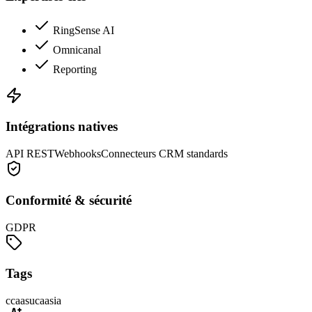
RingSense AI
Omnicanal
Reporting
Intégrations natives
API REST
Webhooks
Connecteurs CRM standards
Conformité & sécurité
GDPR
Tags
ccaas
ucaas
ia