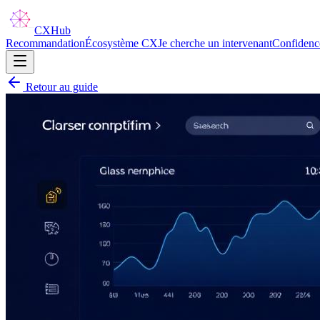
CX
Hub
Recommandation
Écosystème CX
Je cherche un intervenant
Confidenc
Retour au guide