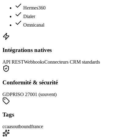
Hermes360
Dialer
Omnicanal
Intégrations natives
API REST
Webhooks
Connecteurs CRM standards
Conformité & sécurité
GDPR
ISO 27001 (souvent)
Tags
ccaas
outbound
france