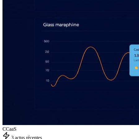
CCaaS
3
actu
s
récente
s