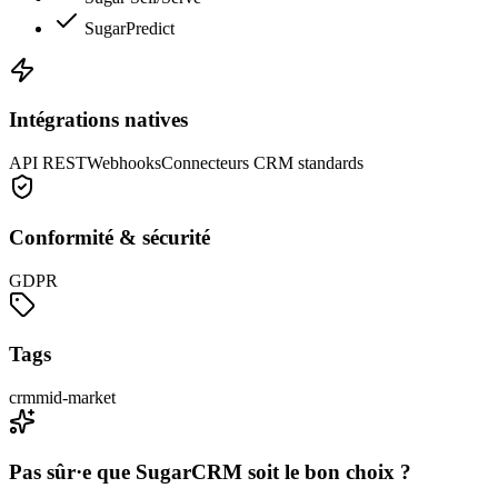
SugarPredict
Intégrations natives
API REST
Webhooks
Connecteurs CRM standards
Conformité & sécurité
GDPR
Tags
crm
mid-market
Pas sûr·e que
SugarCRM
soit le bon choix ?