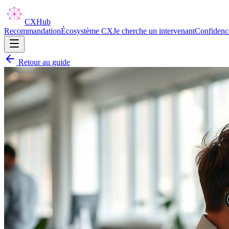
CX
Hub
Recommandation
Écosystème CX
Je cherche un intervenant
Confidenc
Retour au guide