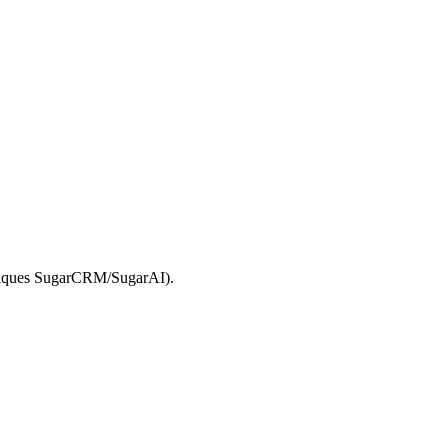
ubliques SugarCRM/SugarAI).