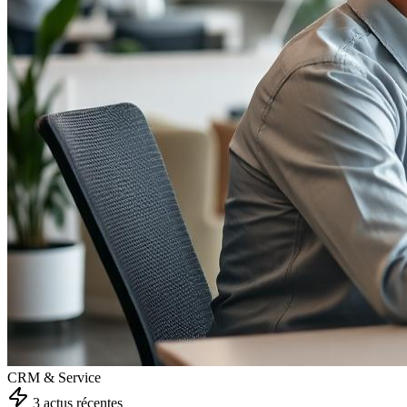
CRM & Service
3
actu
s
récente
s