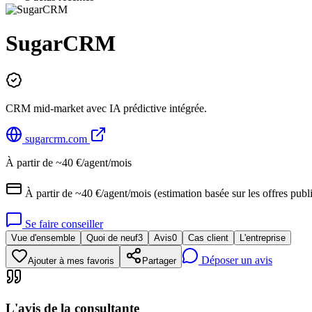
SugarCRM
CRM mid-market avec IA prédictive intégrée.
sugarcrm.com
À partir de ~40 €/agent/mois
À partir de ~40 €/agent/mois (estimation basée sur les offres p
Se faire conseiller
Vue d'ensemble
Quoi de neuf
3
Avis
0
Cas client
L'entreprise
Déposer un avis
Ajouter à mes favoris
Partager
L'avis de la consultante