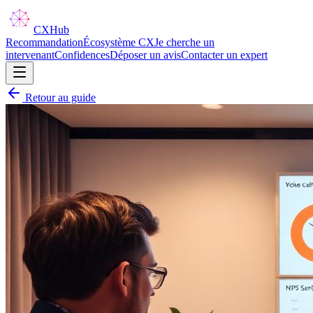
CX
Hub
Recommandation
Écosystème CX
Je cherche un
intervenant
Confidences
Déposer un avis
Contacter un expert
Retour au guide