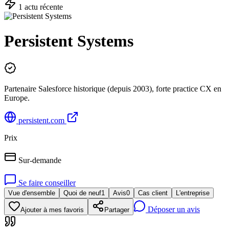
1
actu
récente
Persistent Systems
Partenaire Salesforce historique (depuis 2003), forte practice CX en
Europe.
persistent.com
Prix
Sur-demande
Se faire conseiller
Vue d'ensemble
Quoi de neuf
1
Avis
0
Cas client
L'entreprise
Déposer un avis
Ajouter à mes favoris
Partager