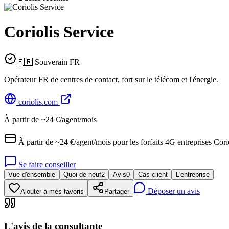
Coriolis Service
🇫🇷 Souverain FR
Opérateur FR de centres de contact, fort sur le télécom et l'énergie.
coriolis.com
À partir de ~24 €/agent/mois
À partir de ~24 €/agent/mois pour les forfaits 4G entreprises Cor
Se faire conseiller
Vue d'ensemble
Quoi de neuf
2
Avis
0
Cas client
L'entreprise
Déposer un avis
Ajouter à mes favoris
Partager
L'avis de la consultante