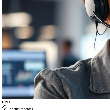
BPO
2
actu
s
récente
s