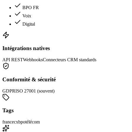
BPO FR
Voix
Digital
Intégrations natives
API REST
Webhooks
Connecteurs CRM standards
Conformité & sécurité
GDPR
ISO 27001 (souvent)
Tags
france
cx
bpo
télécom