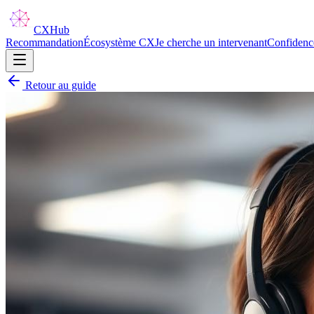
CX
Hub
Recommandation
Écosystème CX
Je cherche un intervenant
Confidenc
Retour au guide