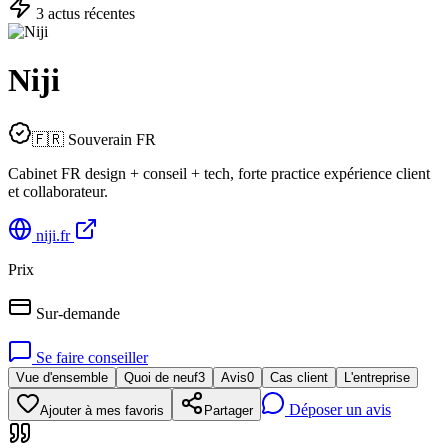
3
actu
s
récente
s
Niji
🇫🇷 Souverain FR
Cabinet FR design + conseil + tech, forte practice expérience client
et collaborateur.
niji.fr
Prix
Sur-demande
Se faire conseiller
Vue d'ensemble
Quoi de neuf
3
Avis
0
Cas client
L'entreprise
Déposer un avis
Ajouter à mes favoris
Partager