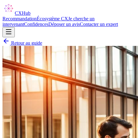
CX
Hub
Recommandation
Écosystème CX
Je cherche un
intervenant
Confidences
Déposer un avis
Contacter un expert
Retour au guide