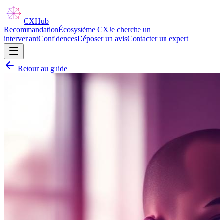
CX
Hub
Recommandation
Écosystème CX
Je cherche un
intervenant
Confidences
Déposer un avis
Contacter un expert
Retour au guide