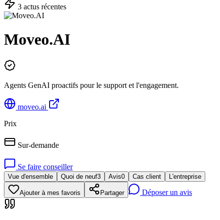
3
actu
s
récente
s
Moveo.AI
Agents GenAI proactifs pour le support et l'engagement.
moveo.ai
Prix
Sur-demande
Se faire conseiller
Vue d'ensemble
Quoi de neuf
3
Avis
0
Cas client
L'entreprise
Déposer un avis
Ajouter à mes favoris
Partager