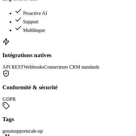
Proactive AI
Support
Multilingue
Intégrations natives
API REST
Webhooks
Connecteurs CRM standards
Conformité & sécurité
GDPR
Tags
genai
support
scale-up