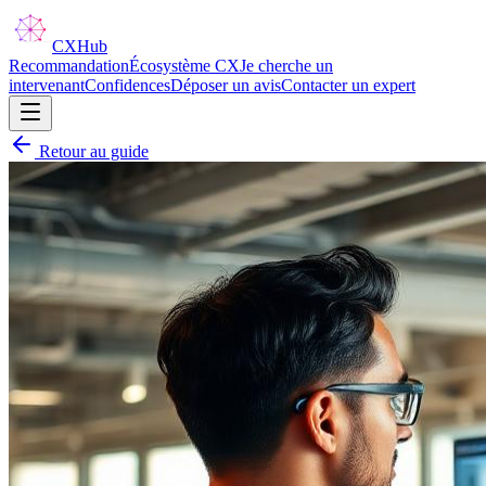
CX
Hub
Recommandation
Écosystème CX
Je cherche un
intervenant
Confidences
Déposer un avis
Contacter un expert
Retour au guide