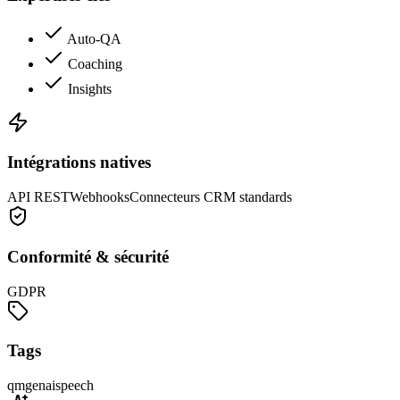
Auto-QA
Coaching
Insights
Intégrations natives
API REST
Webhooks
Connecteurs CRM standards
Conformité & sécurité
GDPR
Tags
qm
genai
speech