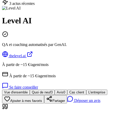
3
actu
s
récente
s
Level AI
QA et coaching automatisés par GenAI.
thelevel.ai
À partir de ~15 €/agent/mois
À partir de ~15 €/agent/mois
Se faire conseiller
Vue d'ensemble
Quoi de neuf
3
Avis
0
Cas client
L'entreprise
Déposer un avis
Ajouter à mes favoris
Partager