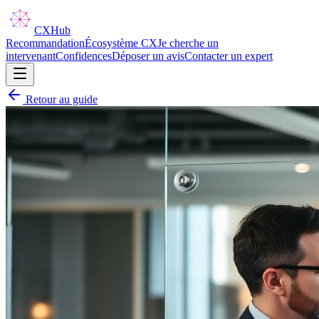
CX
Hub
Recommandation
Écosystème CX
Je cherche un
intervenant
Confidences
Déposer un avis
Contacter un expert
Retour au guide