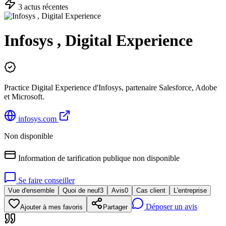
3
actu
s
récente
s
Infosys , Digital Experience
Practice Digital Experience d'Infosys, partenaire Salesforce, Adobe
et Microsoft.
infosys.com
Non disponible
Information de tarification publique non disponible
Se faire conseiller
Vue d'ensemble
Quoi de neuf
3
Avis
0
Cas client
L'entreprise
Déposer un avis
Ajouter à mes favoris
Partager