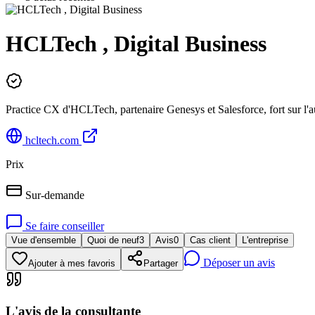
HCLTech , Digital Business
Practice CX d'HCLTech, partenaire Genesys et Salesforce, fort sur l'a
hcltech.com
Prix
Sur-demande
Se faire conseiller
Vue d'ensemble
Quoi de neuf
3
Avis
0
Cas client
L'entreprise
Déposer un avis
Ajouter à mes favoris
Partager
L'avis de la consultante