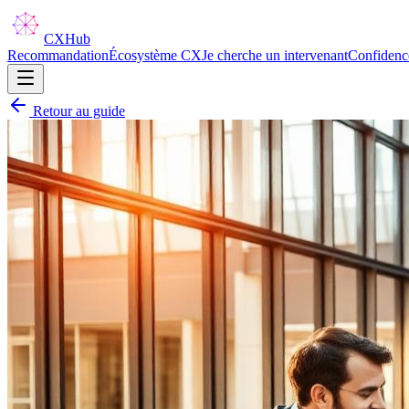
CX
Hub
Recommandation
Écosystème CX
Je cherche un intervenant
Confidenc
Retour au guide