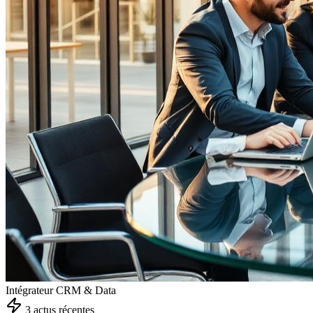
Intégrateur CRM & Data
3
actu
s
récente
s