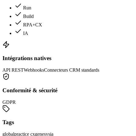
Run
Build
RPA+CX
IA
Intégrations natives
API REST
Webhooks
Connecteurs CRM standards
Conformité & sécurité
GDPR
Tags
global
practice cx
genesys
ia