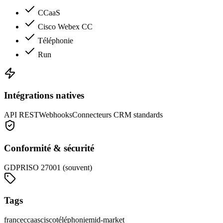
CCaaS
Cisco Webex CC
Téléphonie
Run
Intégrations natives
API REST
Webhooks
Connecteurs CRM standards
Conformité & sécurité
GDPR
ISO 27001 (souvent)
Tags
france
ccaas
cisco
téléphonie
mid-market