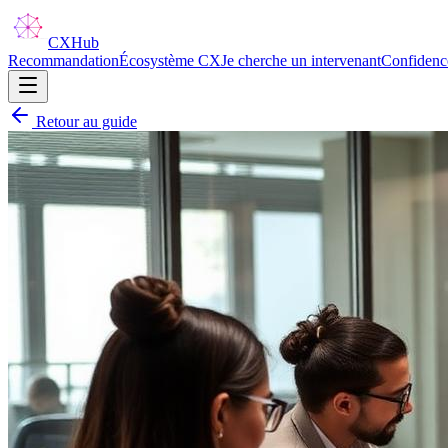
CX
Hub
Recommandation
Écosystème CX
Je cherche un intervenant
Confidenc
Retour au guide