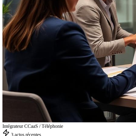
Intégrateur CCaaS / Téléphonie
3
actu
s
récente
s