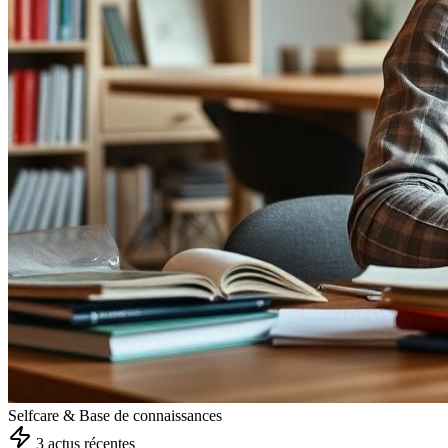
Selfcare & Base de connaissances
3
actu
s
récente
s