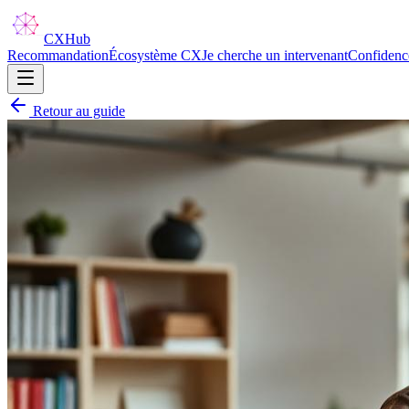
CX
Hub
Recommandation
Écosystème CX
Je cherche un intervenant
Confidenc
Retour au guide