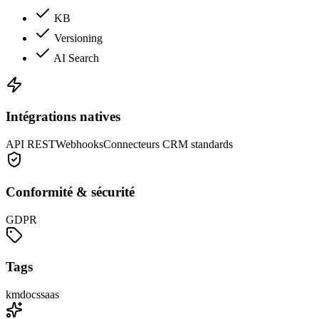
KB
Versioning
AI Search
Intégrations natives
API REST
Webhooks
Connecteurs CRM standards
Conformité & sécurité
GDPR
Tags
km
docs
saas