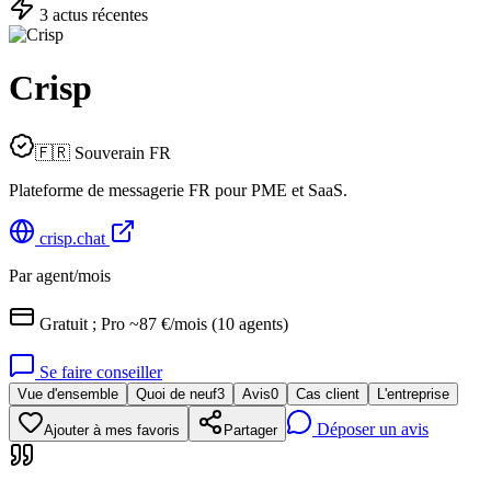
3
actu
s
récente
s
Crisp
🇫🇷 Souverain FR
Plateforme de messagerie FR pour PME et SaaS.
crisp.chat
Par agent/mois
Gratuit ; Pro ~87 €/mois (10 agents)
Se faire conseiller
Vue d'ensemble
Quoi de neuf
3
Avis
0
Cas client
L'entreprise
Déposer un avis
Ajouter à mes favoris
Partager