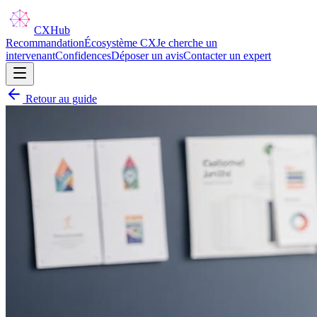
CX
Hub
Recommandation
Écosystème CX
Je cherche un
intervenant
Confidences
Déposer un avis
Contacter un expert
Retour au guide