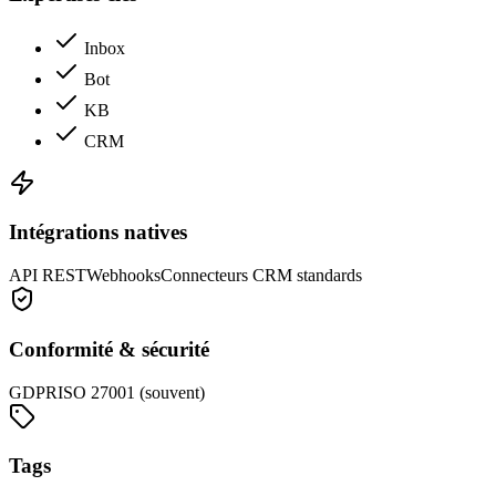
Inbox
Bot
KB
CRM
Intégrations natives
API REST
Webhooks
Connecteurs CRM standards
Conformité & sécurité
GDPR
ISO 27001 (souvent)
Tags