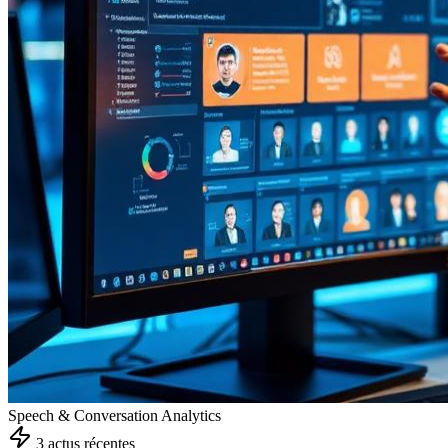
Speech & Conversation Analytics
3
actu
s
récente
s