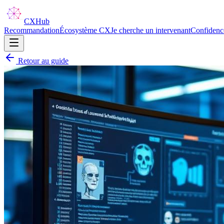
CX
Hub
Recommandation
Écosystème CX
Je cherche un intervenant
Confidenc
Retour au guide