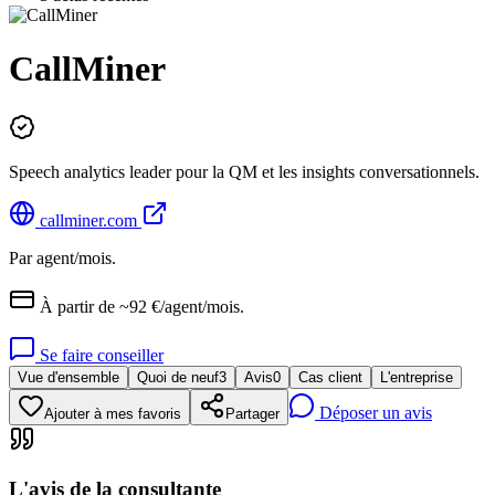
CallMiner
Speech analytics leader pour la QM et les insights conversationnels.
callminer.com
Par agent/mois.
À partir de ~92 €/agent/mois.
Se faire conseiller
Vue d'ensemble
Quoi de neuf
3
Avis
0
Cas client
L'entreprise
Déposer un avis
Ajouter à mes favoris
Partager
L'avis de la consultante