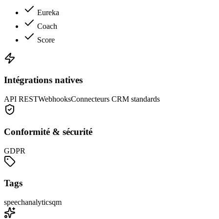
Eureka
Coach
Score
Intégrations natives
API REST
Webhooks
Connecteurs CRM standards
Conformité & sécurité
GDPR
Tags
speech
analytics
qm