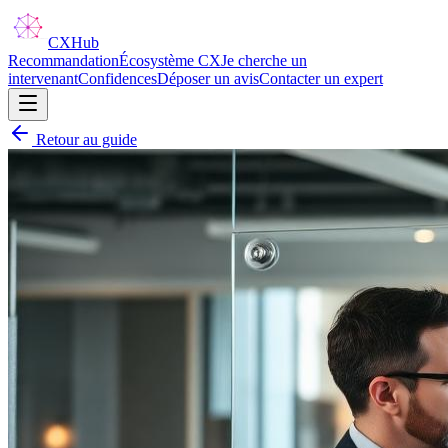
CX
Hub
Recommandation
Écosystème CX
Je cherche un
intervenant
Confidences
Déposer un avis
Contacter un expert
Retour au guide