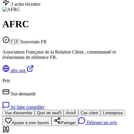
3
actu
s
récente
s
AFRC
🇫🇷 Souverain FR
Association Française de la Relation Client , communauté et
événements de référence FR.
afrc.org
Prix
Sur-demande
Se faire conseiller
Vue d'ensemble
Quoi de neuf
3
Avis
0
Cas client
L'entreprise
Déposer un avis
Ajouter à mes favoris
Partager