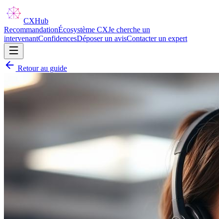
CX
Hub
Recommandation
Écosystème CX
Je cherche un
intervenant
Confidences
Déposer un avis
Contacter un expert
Retour au guide